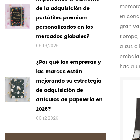
memorab
de la adquisición de
En concl
portátiles premium
gran va
personalizados en los
mercados globales?
tiempo,
06 19,2026
a sus cl
embalaj
¿Por qué las empresas y
hacia u
las marcas están
mejorando su estrategia
de adquisición de
artículos de papelería en
2026?
06 12,2026