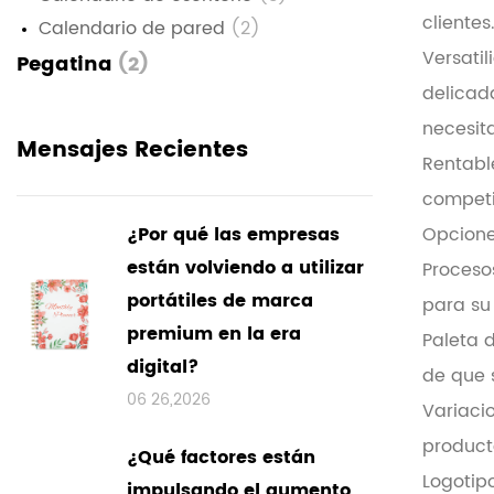
clientes
Calendario de pared
(2)
Versati
Pegatina
(2)
delicad
necesita
Mensajes Recientes
Rentabl
competi
¿Por qué las empresas
Opcione
están volviendo a utilizar
Proceso
portátiles de marca
para su 
premium en la era
Paleta 
digital?
de que 
06 26,2026
Variaci
producto
¿Qué factores están
Logotip
impulsando el aumento