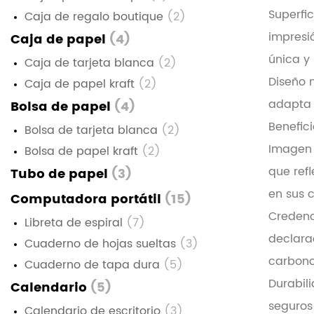
Superfic
Caja de regalo boutique
(2)
impresió
Caja de papel
(4)
única y
Caja de tarjeta blanca
(2)
Diseño m
Caja de papel kraft
(2)
adapta 
Bolsa de papel
(4)
Benefici
Bolsa de tarjeta blanca
(2)
Imagen 
Bolsa de papel kraft
(2)
que ref
Tubo de papel
(3)
en sus c
Computadora portátil
(15)
Credenc
Libreta de espiral
(7)
declara
Cuaderno de hojas sueltas
(3)
carbono
Cuaderno de tapa dura
(5)
Durabil
Calendario
(5)
seguros
Calendario de escritorio
(3)