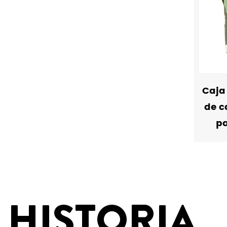
Caja
de c
pa
HISTORIA