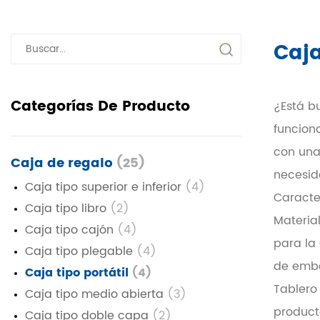
Caja
Categorías De Producto
¿Está b
funcion
con una
Caja de regalo
(25)
necesid
Caja tipo superior e inferior
(4)
Caracter
Caja tipo libro
(2)
Materia
Caja tipo cajón
(4)
para la 
Caja tipo plegable
(4)
de emba
Caja tipo portátil
(4)
Tablero 
Caja tipo medio abierta
(3)
product
Caja tipo doble capa
(2)