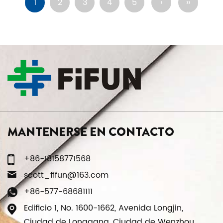
1
2
3
4
5
›
››
MANTENERSE EN CONTACTO
+86-18158771568
scott_fifun@163.com
+86-577-68681111
Edificio 1, No. 1600-1662, Avenida Longjin,
Ciudad de Longgang, Ciudad de Wenzhou,